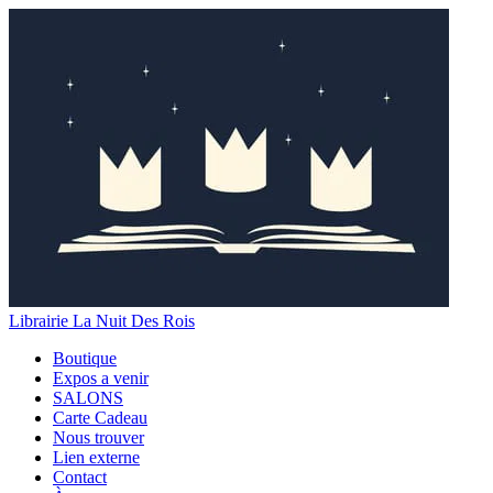
Librairie La Nuit Des Rois
Boutique
Expos a venir
SALONS
Carte Cadeau
Nous trouver
Lien externe
Contact