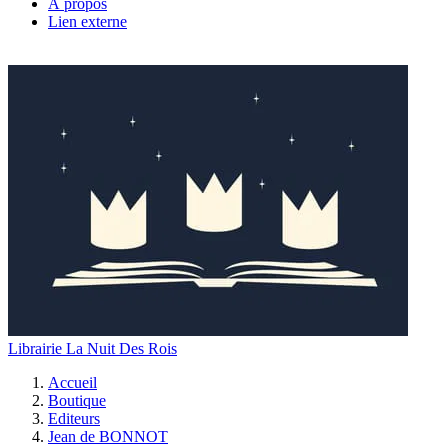
À propos
Lien externe
Librairie La Nuit Des Rois
Accueil
Boutique
Editeurs
Jean de BONNOT