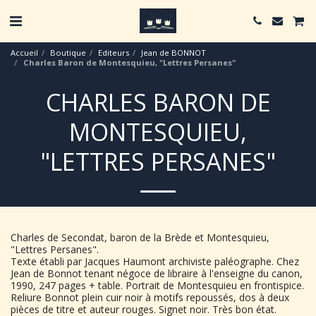
Accueil
Boutique
Editeurs
Jean de BONNOT
Charles Baron de Montesquieu, "Lettres Persanes"
CHARLES BARON DE
MONTESQUIEU,
"LETTRES PERSANES"
Charles de Secondat, baron de la Brède et Montesquieu,
"Lettres Persanes".
Texte établi par Jacques Haumont archiviste paléographe. Chez
Jean de Bonnot tenant négoce de libraire à l'enseigne du canon,
1990, 247 pages + table. Portrait de Montesquieu en frontispice.
Reliure Bonnot plein cuir noir à motifs repoussés, dos à deux
pièces de titre et auteur rouges. Signet noir. Très bon état.