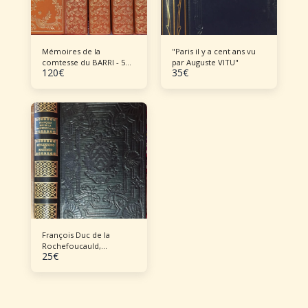
Mémoires de la
"Paris il y a cent ans vu
comtesse du BARRI - 5
par Auguste VITU"
120
€
35
€
volumes
François Duc de la
Rochefoucauld,
25
€
"Réflexions et Maximes"