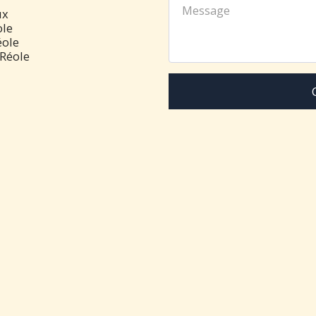
x

le

ole

 Réole