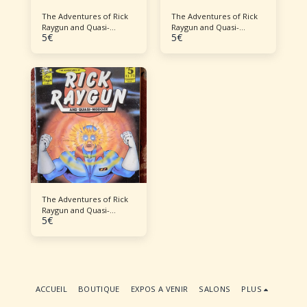
The Adventures of Rick
The Adventures of Rick
Raygun and Quasi-
Raygun and Quasi-
5
€
5
€
Nodoze #3
Nodoze #4
The Adventures of Rick
Raygun and Quasi-
5
€
Nodoze #5
ACCUEIL
BOUTIQUE
EXPOS A VENIR
SALONS
PLUS