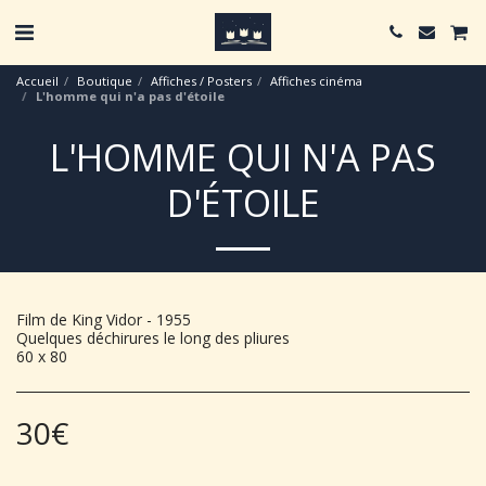
Accueil
Boutique
Affiches / Posters
Affiches cinéma
L'homme qui n'a pas d'étoile
L'HOMME QUI N'A PAS
D'ÉTOILE
Film de King Vidor - 1955
Quelques déchirures le long des pliures
60 x 80
30
€