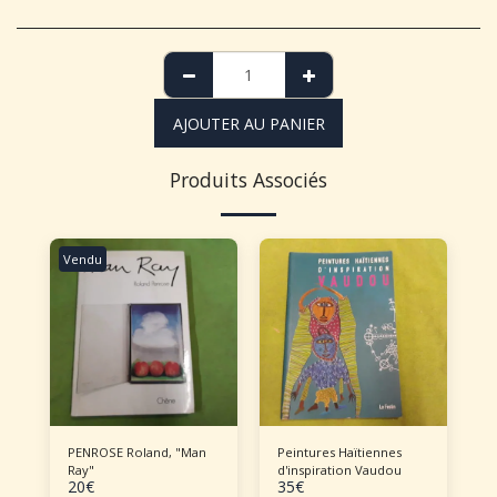
AJOUTER AU PANIER
Produits Associés
Vendu
PENROSE Roland, "Man
Peintures Haïtiennes
Ray"
d'inspiration Vaudou
20
€
35
€