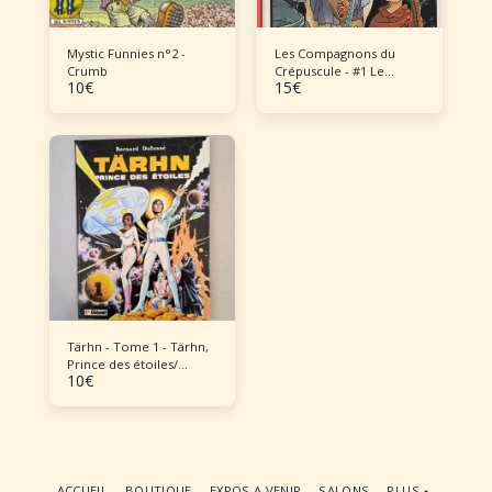
Mystic Funnies n°2 -
Les Compagnons du
Crumb
Crépuscule - #1 Le
10
€
15
€
Sortilège du Bois des
Brumes
Tärhn - Tome 1 - Tärhn,
Prince des étoiles/
10
€
Klystar, Planète Océan
ACCUEIL
BOUTIQUE
EXPOS A VENIR
SALONS
PLUS