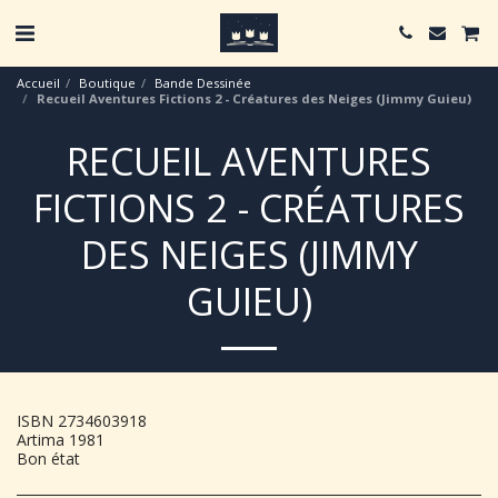
Accueil
Boutique
Bande Dessinée
Recueil Aventures Fictions 2 - Créatures des Neiges (Jimmy Guieu)
RECUEIL AVENTURES
FICTIONS 2 - CRÉATURES
DES NEIGES (JIMMY
GUIEU)
ISBN 2734603918
Artima 1981
Bon état