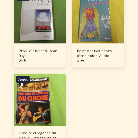
PENROSE Roland, "Man
Peintures Haïtiennes
Ray"
d'inspiration Vaudou
20
€
35
€
Vendu
Histoire et légende du
cirque – 1992 de Roland