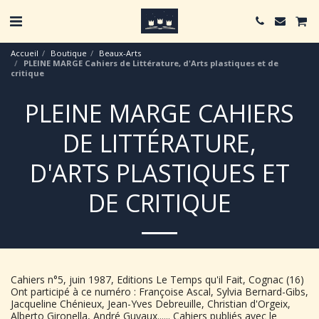
Accueil
Boutique
Beaux-Arts
PLEINE MARGE Cahiers de Littérature, d'Arts plastiques et de
critique
PLEINE MARGE CAHIERS
DE LITTÉRATURE,
D'ARTS PLASTIQUES ET
DE CRITIQUE
Cahiers n°5, juin 1987, Editions Le Temps qu'il Fait, Cognac (16)
Ont participé à ce numéro : Françoise Ascal, Sylvia Bernard-Gibs,
Jacqueline Chénieux, Jean-Yves Debreuille, Christian d'Orgeix,
Alberto Gironella, André Guyaux...... Cahiers publiés avec le