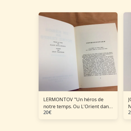
LERMONTOV "Un héros de
J
notre temps. Ou L'Orient dans
N
20
€
2
la littérature russe"