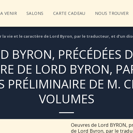
A VENIR
SALONS
CARTE CADEAU
NOUS TROUVER
la vie et le caractère de Lord Byron, par le traducteur, et d’un di
D BYRON, PRÉCÉDÉES D’
ÈRE DE LORD BYRON, P
 PRÉLIMINAIRE DE M. 
VOLUMES
Oeuvres de Lord BYRON, préc
de Lord Byron, par le tradu