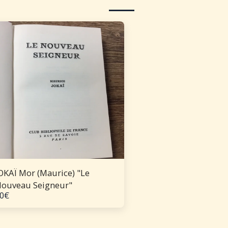
OKAÏ Mor (Maurice) "Le
ouveau Seigneur"
0
€