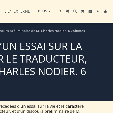
PLUS
LIEN EXTERNE
scours préliminaire de M. Charles Nodier. 6 volumes
UN ESSAI SUR LA
AR LE TRADUCTEUR,
CHARLES NODIER. 6
édées d’un essai sur la vie et le caractère
cteur, et d’un discours préliminaire de M.