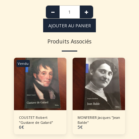
AJOUTER AU PANIER
Produits Associés
Vendu
COUSTET Robert
MONFERIER Jacques "Jean
"Gustave de Galard"
Balde"
6
€
5
€