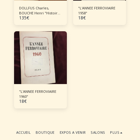
DOLLFUS Charles,
"L'ANNEE FERROVIAIRE
BOUCHE Henri "Histoire
1958"
135
€
18
€
de l'aéronautique"
"L'ANNEE FERROVIAIRE
1960"
18
€
ACCUEIL
BOUTIQUE
EXPOS A VENIR
SALONS
PLUS