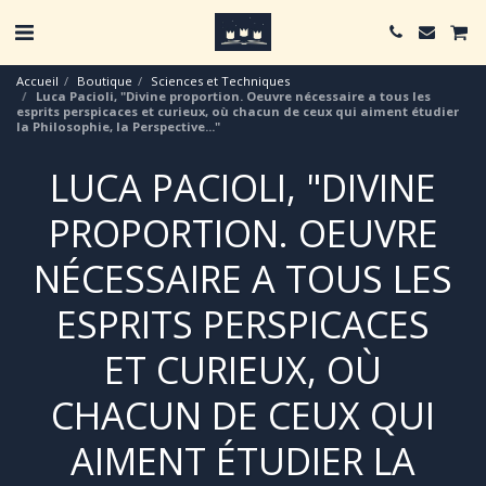
Accueil
Boutique
Sciences et Techniques
Luca Pacioli, "Divine proportion. Oeuvre nécessaire a tous les
esprits perspicaces et curieux, où chacun de ceux qui aiment étudier
la Philosophie, la Perspective..."
LUCA PACIOLI, "DIVINE
PROPORTION. OEUVRE
NÉCESSAIRE A TOUS LES
ESPRITS PERSPICACES
ET CURIEUX, OÙ
CHACUN DE CEUX QUI
AIMENT ÉTUDIER LA