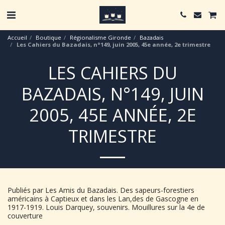
Accueil
Boutique
Régionalisme Gironde
Bazadais
Les Cahiers du Bazadais, n°149, juin 2005, 45e année, 2e trimestre
LES CAHIERS DU
BAZADAIS, N°149, JUIN
2005, 45E ANNÉE, 2E
TRIMESTRE
Publiés par Les Amis du Bazadais. Des sapeurs-forestiers
américains à Captieux et dans les Lan,des de Gascogne en
1917-1919. Louis Darquey, souvenirs. Mouillures sur la 4e de
couverture