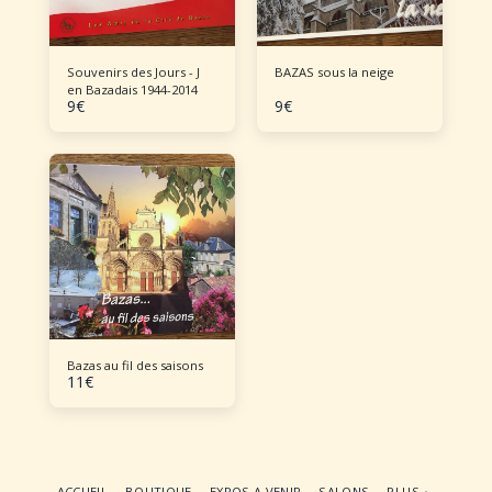
Souvenirs des Jours - J
BAZAS sous la neige
en Bazadais 1944-2014
9
€
9
€
Bazas au fil des saisons
11
€
ACCUEIL
BOUTIQUE
EXPOS A VENIR
SALONS
PLUS