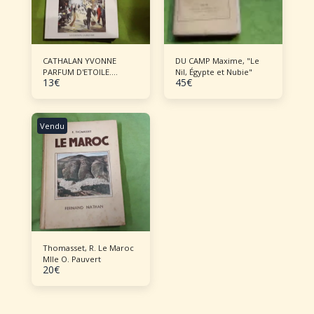
CATHALAN YVONNE
DU CAMP Maxime, "Le
PARFUM D'ETOILE.
Nil, Égypte et Nubie"
13
€
45
€
CONGO VIET-NAM. RECIT
Vendu
Thomasset, R. Le Maroc
Mlle O. Pauvert
20
€