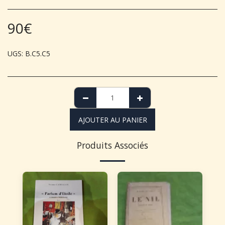
90
€
UGS:
B.C5.C5
AJOUTER AU PANIER
Produits Associés