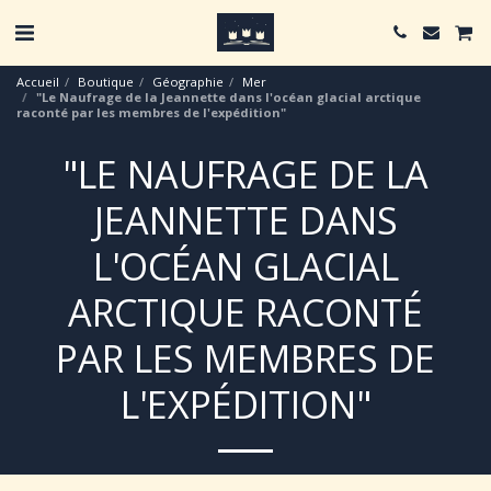
Accueil
Boutique
Géographie
Mer
"Le Naufrage de la Jeannette dans l'océan glacial arctique
raconté par les membres de l'expédition"
"LE NAUFRAGE DE LA
JEANNETTE DANS
L'OCÉAN GLACIAL
ARCTIQUE RACONTÉ
PAR LES MEMBRES DE
L'EXPÉDITION"