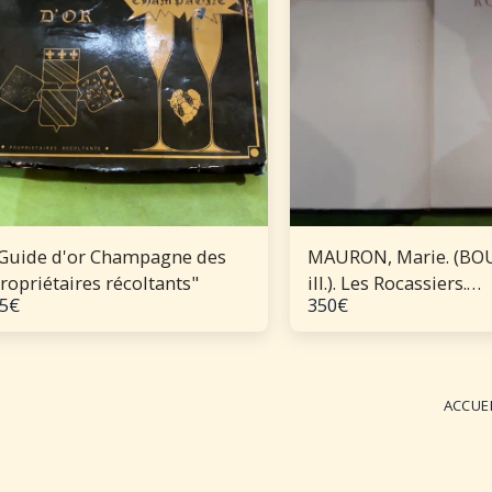
Guide d'or Champagne des
MAURON, Marie. (BO
ropriétaires récoltants"
ill.). Les Rocassiers.
5
€
350
€
Illustrations de Jacqu
Boullaire. 1945
ACCUE