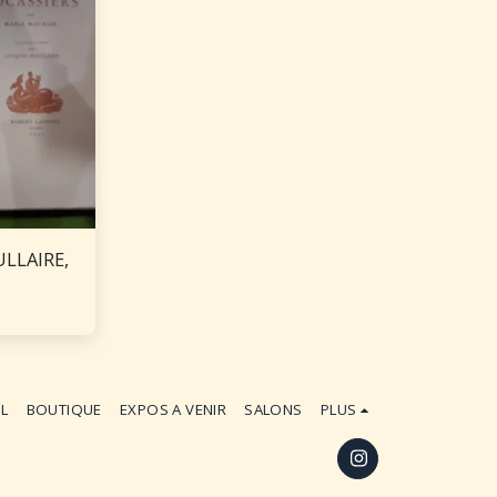
ULLAIRE,
es
IL
BOUTIQUE
EXPOS A VENIR
SALONS
PLUS