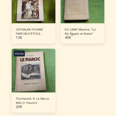
CATHALAN YVONNE
DU CAMP Maxime, "Le
PARFUM D'ETOILE.
Nil, Égypte et Nubie"
13
€
45
€
CONGO VIET-NAM. RECIT
Vendu
Thomasset, R. Le Maroc
Mlle O. Pauvert
20
€