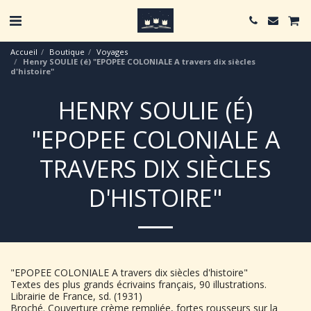
Accueil
Boutique
Voyages
Henry SOULIE (é) "EPOPEE COLONIALE A travers dix siècles
d'histoire"
HENRY SOULIE (É)
"EPOPEE COLONIALE A
TRAVERS DIX SIÈCLES
D'HISTOIRE"
"EPOPEE COLONIALE A travers dix siècles d'histoire"
Textes des plus grands écrivains français, 90 illustrations.
Librairie de France, sd. (1931)
Broché. Couverture crème rempliée, fortes rousseurs sur la