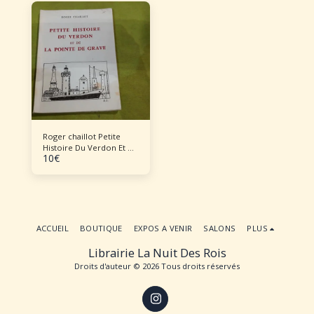
Œuvres complètes 1877-
1902, Tomes 1 et 2. Suivi
d'un troisième tome:
Etudes Récentes.
Roger chaillot Petite
Histoire Du Verdon Et De
10
€
La Pointe De Grave
ACCUEIL
BOUTIQUE
EXPOS A VENIR
SALONS
PLUS
Librairie La Nuit Des Rois
Droits d'auteur © 2026 Tous droits réservés