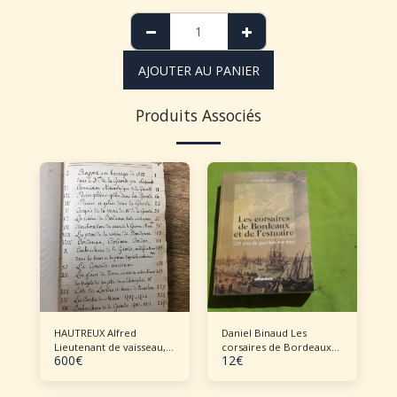
AJOUTER AU PANIER
Produits Associés
HAUTREUX Alfred
Daniel Binaud Les
Lieutenant de vaisseau,
corsaires de Bordeaux
600
€
12
€
directeur des
et de l'estuaire : 120 ans
mouvements du port de
de guerre sur mer
Bordeaux en retraite