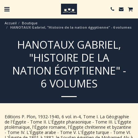
Accueil
Boutique
HANOTAUX Gabriel, "Histoire de la nation égyptienne" - 6 volumes
HANOTAUX GABRIEL,
"HISTOIRE DE LA
NATION ÉGYPTIENNE" -
6 VOLUMES
Editions P. Plon, 1932-1940, 6 vol. in-4, Tome I. La Géographie
de l'Égypte - Tome II. L'Égypte pharaonique - Tome III. L'Égypte
ptolémaïque, l'Égypte romaine, l'Égypte chrétienne et byzantine
- Tome IV. L'Égypte arabe - Tome V. L'Égypte turque - Tome VI.
L'Égypte de 1801 à 1882, le Soudan égyptien de Mohamed Aly à