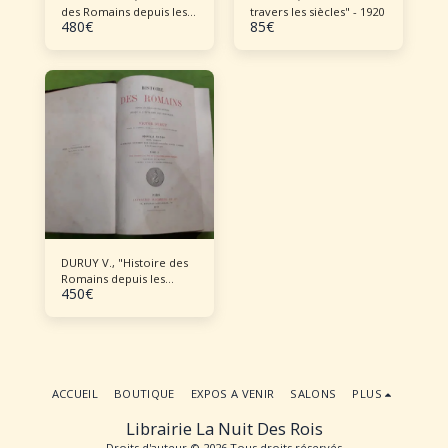
des Romains depuis les
travers les siècles" - 1920
480
€
85
€
temps les plus reculés
jusqu'à l'invasion des
barbares - 7 tomes –
complet.
DURUY V., "Histoire des
Romains depuis les
450
€
temps les plus reculés
jusqu'à l'invasion des
Barbares" - 7 volumes.
ACCUEIL
BOUTIQUE
EXPOS A VENIR
SALONS
PLUS
Librairie La Nuit Des Rois
Droits d'auteur © 2026 Tous droits réservés