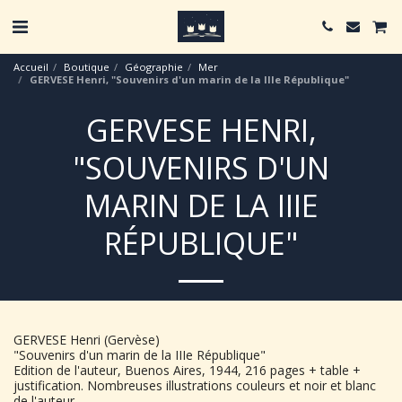
Accueil
Boutique
Géographie
Mer
GERVESE Henri, "Souvenirs d'un marin de la IIIe République"
GERVESE HENRI,
"SOUVENIRS D'UN
MARIN DE LA IIIE
RÉPUBLIQUE"
GERVESE Henri (Gervèse)
"Souvenirs d'un marin de la IIIe République"
Edition de l'auteur, Buenos Aires, 1944, 216 pages + table +
justification. Nombreuses illustrations couleurs et noir et blanc
de l'auteur.