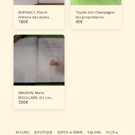
BUFFAULT, Pierre
"Guide d'or Champagne
Histoire des dunes
des propriétaires
180
€
45
€
maritimes de la
récoltants"
Gascogne
MAURON, Marie.
(BOULLAIRE, ill.). Les
350
€
Rocassiers. Illustrations
de Jacques Boullaire.
1945
ACCUEIL
BOUTIQUE
EXPOS A VENIR
SALONS
PLUS