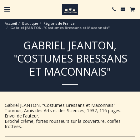
Accueil
Boutique
Régions de France
Gabriel JEANTON, "Costumes Bressans et Maconnais"
GABRIEL JEANTON,
"COSTUMES BRESSANS
ET MACONNAIS"
Gabriel JEANTON, "Costumes Bressans et Maconnais"
Tournus, Amis des Arts et des Sciences, 1937, 116 pages.
Envoi de l'auteur.
Broché crème, fortes rousseurs sur la couverture, coiffes
frottées.