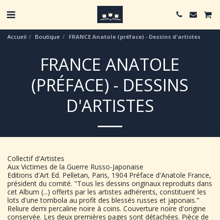
Accueil
Boutique
FRANCE Anatole (préface) - Dessins d'artistes
FRANCE ANATOLE
(PRÉFACE) - DESSINS
D'ARTISTES
Collectif d'Artistes
Aux Victimes de la Guerre Russo-Japonaise
Editions d'Art Ed. Pelletan, Paris, 1904 Préface d'Anatole France,
président du comité. "Tous les dessins originaux reproduits dans
cet Album (...) offerts par les artistes adhérents, constituent les
lots d'une tombola au profit des blessés russes et japonais."
Reliure demi percaline noire à coins. Couverture noire d'origine
conservée. Les deux premières pages sont détachées. Pièce de