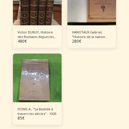
Victor DURUY, Histoire
HANOTAUX Gabriel,
des Romains depuis les
"Histoire de la nation
480
€
280
€
temps les plus reculés
égyptienne" - 6 volumes
jusqu'à l'invasion des
barbares - 7 tomes –
complet.
DONIS A., "La Bastide à
travers les siècles" - 1920
85
€