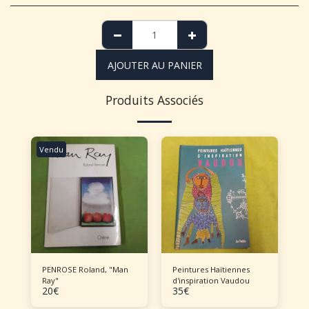
AJOUTER AU PANIER
Produits Associés
Vendu
PENROSE Roland, "Man
Peintures Haïtiennes
Ray"
d'inspiration Vaudou
20
€
35
€