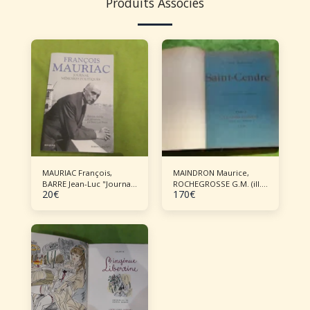
Produits Associés
MAURIAC François,
MAINDRON Maurice,
BARRE Jean-Luc "Journal
ROCHEGROSSE G.M. (ill.),
20
€
170
€
- Mémoires politiques"
"Saint-Cendre"