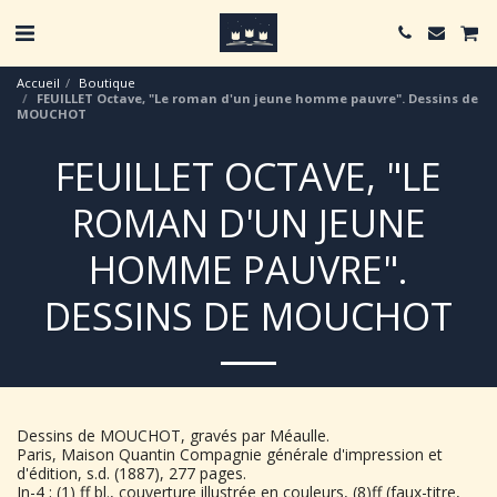
Accueil
Boutique
FEUILLET Octave, "Le roman d'un jeune homme pauvre". Dessins de
MOUCHOT
FEUILLET OCTAVE, "LE
ROMAN D'UN JEUNE
HOMME PAUVRE".
DESSINS DE MOUCHOT
Dessins de MOUCHOT, gravés par Méaulle.
Paris, Maison Quantin Compagnie générale d'impression et
d'édition, s.d. (1887), 277 pages.
In-4 ; (1) ff bl., couverture illustrée en couleurs, (8)ff (faux-titre,