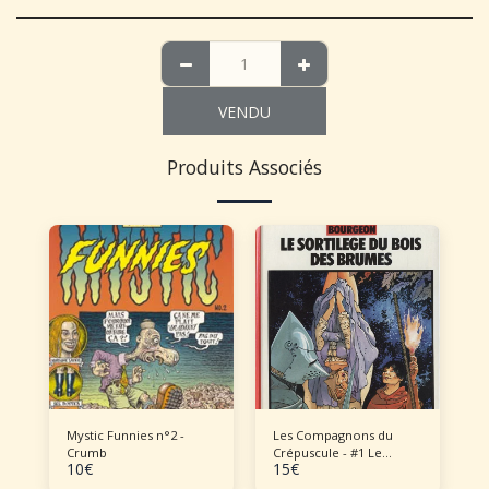
VENDU
Produits Associés
Mystic Funnies n°2 -
Les Compagnons du
Crumb
Crépuscule - #1 Le
10
€
15
€
Sortilège du Bois des
Brumes