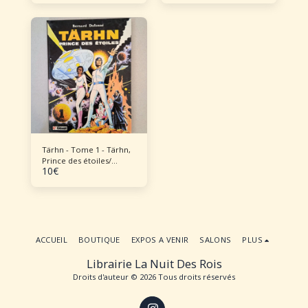
Tärhn - Tome 1 - Tärhn,
Prince des étoiles/
10
€
Klystar, Planète Océan
ACCUEIL
BOUTIQUE
EXPOS A VENIR
SALONS
PLUS
Librairie La Nuit Des Rois
Droits d'auteur © 2026 Tous droits réservés