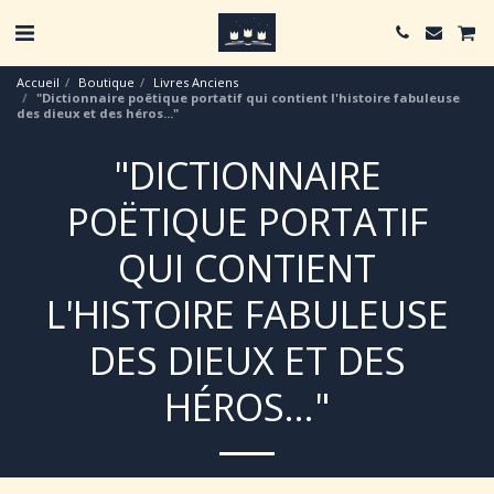
Accueil
Boutique
Livres Anciens
"Dictionnaire poëtique portatif qui contient l'histoire fabuleuse
des dieux et des héros..."
"DICTIONNAIRE
POËTIQUE PORTATIF
QUI CONTIENT
L'HISTOIRE FABULEUSE
DES DIEUX ET DES
HÉROS..."