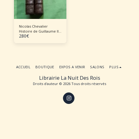
Nicolas Chevalier
Histoire de Guillaume III.
280
€
Roi de la Grande
Bretagne, Volume 2
ACCUEIL
BOUTIQUE
EXPOS A VENIR
SALONS
PLUS
Librairie La Nuit Des Rois
Droits d'auteur © 2026 Tous droits réservés