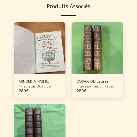
Produits Associés
ARNOLDI VINNII JC,
CARACCIOLI Lettres
"Tractatus Quinque,
intéressantes du Pape
280
€
280
€
Nempe de pactis,
Clément XIV - 2 volumes
jurisdictione,
collationibus,
transactionibus, et
quaestionibus juris
selectis"