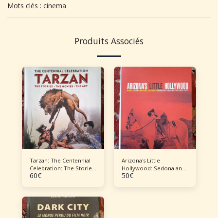
Mots clés : cinema
Produits Associés
Tarzan: The Centennial
Arizona's Little
Celebration: The Stories,
Hollywood: Sedona and
60
€
50
€
the Movies, the Art -
Northern Arizona's
Forgotten Film History
1923 1973