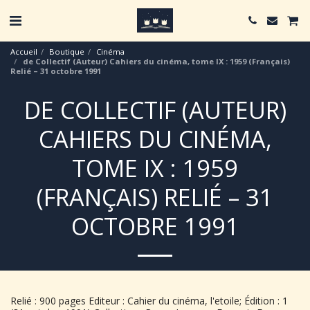
Accueil
Boutique
Cinéma
de Collectif (Auteur) Cahiers du cinéma, tome IX : 1959 (Français)
Relié – 31 octobre 1991
DE COLLECTIF (AUTEUR)
CAHIERS DU CINÉMA,
TOME IX : 1959
(FRANÇAIS) RELIÉ – 31
OCTOBRE 1991
Relié : 900 pages Editeur : Cahier du cinéma, l'etoile; Édition : 1