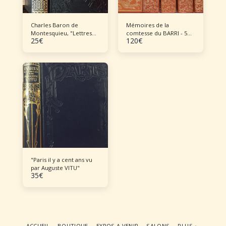
Charles Baron de
Mémoires de la
Montesquieu, "Lettres
comtesse du BARRI - 5
25
€
120
€
Persanes"
volumes
"Paris il y a cent ans vu
par Auguste VITU"
35
€
ACCUEIL
BOUTIQUE
EXPOS A VENIR
SALONS
PLUS