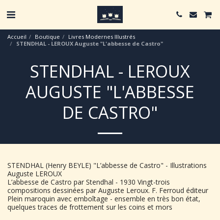
Accueil
Boutique
Livres Modernes Illustrés
STENDHAL - LEROUX Auguste "L'abbesse de Castro"
STENDHAL - LEROUX
AUGUSTE "L'ABBESSE
DE CASTRO"
STENDHAL (Henry BEYLE) "L’abbesse de Castro" - Illustrations
Auguste LEROUX
L’abbesse de Castro par Stendhal - 1930 Vingt-trois
compositions dessinées par Auguste Leroux. F. Ferroud éditeur
Plein maroquin avec emboîtage - ensemble en très bon état,
quelques traces de frottement sur les coins et mors