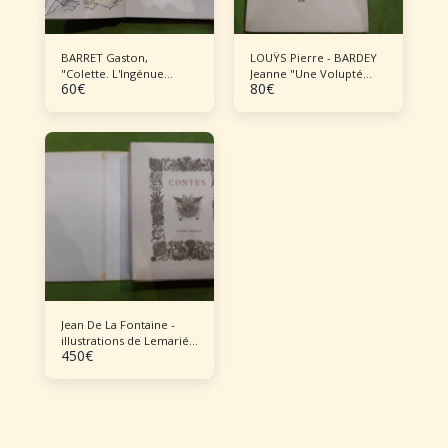
BARRET Gaston,
LOUŸS Pierre - BARDEY
"Colette. L'Ingénue
Jeanne "Une Volupté
60
€
80
€
libertine"
nouvelle"
Jean De La Fontaine -
illustrations de Lemarié
450
€
Contes de Jean De La
Fontaine - illustrations
de Lemarié en 3 vol 1970
Lemarié