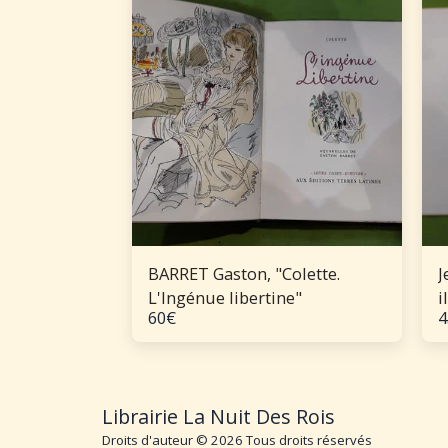
BARRET Gaston, "Colette.
J
L'Ingénue libertine"
i
60
€
4
C
-
v
Librairie La Nuit Des Rois
Droits d'auteur © 2026 Tous droits réservés