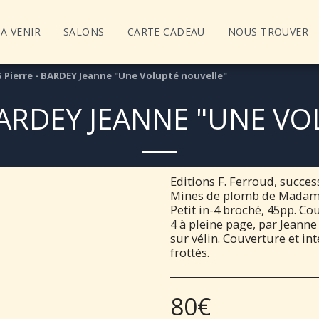
A VENIR
SALONS
CARTE CADEAU
NOUS TROUVER
 Pierre - BARDEY Jeanne "Une Volupté nouvelle"
BARDEY JEANNE "UNE V
Editions F. Ferroud, succes
Mines de plomb de Madame 
Petit in-4 broché, 45pp. Co
4 à pleine page, par Jeann
sur vélin. Couverture et in
frottés.
80
€