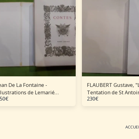
ean De La Fontaine -
FLAUBERT Gustave, "
llustrations de Lemarié
Tentation de St Antoi
50
€
230
€
ontes de Jean De La Fontaine
 illustrations de Lemarié en 3
ol 1970 Lemarié
ACCUE