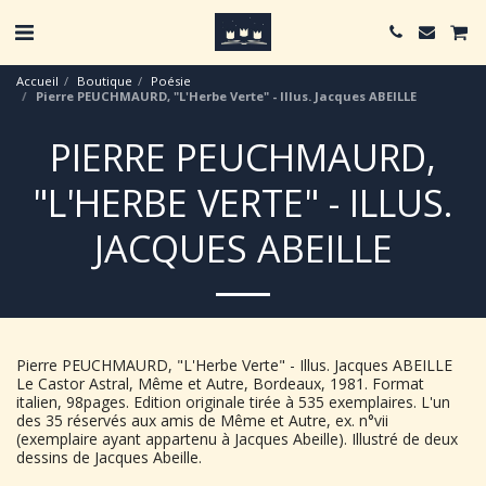
Accueil
Boutique
Poésie
Pierre PEUCHMAURD, "L'Herbe Verte" - Illus. Jacques ABEILLE
PIERRE PEUCHMAURD,
"L'HERBE VERTE" - ILLUS.
JACQUES ABEILLE
Pierre PEUCHMAURD, "L'Herbe Verte" - Illus. Jacques ABEILLE
‎Le Castor Astral, Même et Autre, Bordeaux, 1981. Format
italien, 98pages. Edition originale tirée à 535 exemplaires. L'un
des 35 réservés aux amis de Même et Autre, ex. n°vii
(exemplaire ayant appartenu à Jacques Abeille). Illustré de deux
dessins de Jacques Abeille.