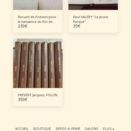
Recueil de Poésies pour
Paul VALERY "La jeune
la naissance du Roi de
Parque"
230
€
35
€
Rome
PREVERT Jacques, FOLON
350
€
ACCUEIL
BOUTIQUE
EXPOS A VENIR
SALONS
PLUS