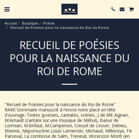
Accueil
Boutique
Poésie
Recueil de Poésies pour la naissance du Roi de Rome
RECUEIL DE POÉSIES
POUR LA NAISSANCE DU
ROI DE ROME
"Recueil de Poésies pour la naissance du Roi de Rome"
RARE Sommaire manuscrit à l'encre noire placé en tête
d'ouvrage. Textes (poésies, cantates, scènes...) de ME Aignan,
M.Arnault (cantate sur une musique de Méhul), Baour de
Lormian, M.Brifaut, M.Campenon, Creusé de Lesser, Delrieu,
Etienne, Népomucène-Louis Lemercier, Michaud, Millevoye, FA
Parseval, La comtesse de Salm, Treneuil, Vincenzon Monti (en