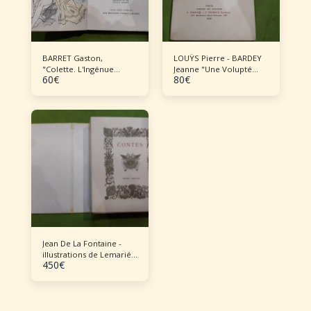
BARRET Gaston,
LOUŸS Pierre - BARDEY
"Colette. L'Ingénue
Jeanne "Une Volupté
60
€
80
€
libertine"
nouvelle"
Jean De La Fontaine -
illustrations de Lemarié
450
€
Contes de Jean De La
Fontaine - illustrations
de Lemarié en 3 vol 1970
Lemarié