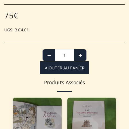
75
€
UGS:
B.C4.C1
AJOUTER AU PANIER
Produits Associés