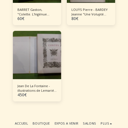
BARRET Gaston,
LOUŸS Pierre - BARDEY
"Colette. L'Ingénue
Jeanne "Une Volupté
60
€
80
€
libertine"
nouvelle"
Jean De La Fontaine -
illustrations de Lemarié
450
€
Contes de Jean De La
Fontaine - illustrations
de Lemarié en 3 vol 1970
Lemarié
ACCUEIL
BOUTIQUE
EXPOS A VENIR
SALONS
PLUS