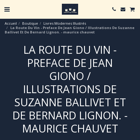
Accueil
Boutique
Livres Modernes Illustrés
La Route Du Vin - Preface De Jean Giono / Illustrations De Suzanne
Ballivet Et De Bernard Lignon. - maurice chauvet
LA ROUTE DU VIN -
PREFACE DE JEAN
GIONO /
ILLUSTRATIONS DE
SUZANNE BALLIVET ET
DE BERNARD LIGNON. -
MAURICE CHAUVET