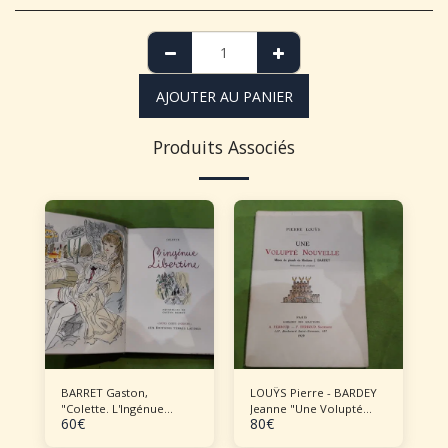
AJOUTER AU PANIER
Produits Associés
BARRET Gaston,
LOUŸS Pierre - BARDEY
"Colette. L'Ingénue
Jeanne "Une Volupté
60
€
80
€
libertine"
nouvelle"