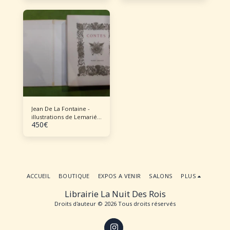
Jean De La Fontaine -
illustrations de Lemarié
450
€
Contes de Jean De La
Fontaine - illustrations
de Lemarié en 3 vol 1970
Lemarié
ACCUEIL
BOUTIQUE
EXPOS A VENIR
SALONS
PLUS
Librairie La Nuit Des Rois
Droits d'auteur © 2026 Tous droits réservés