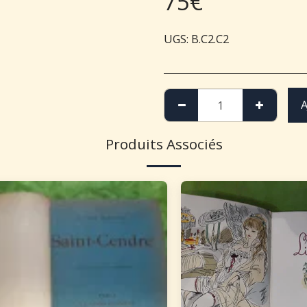
75
€
UGS:
B.C2.C2
A
Produits Associés