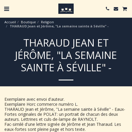
Accueil
Boutique
Religion
THARAUD Jean et Jérôme, "La semaine sainte à Séville" -
THARAUD JEAN ET
JÉRÔME, "LA SEMAINE
SAINTE À SÉVILLE" -
Exemplaire avec envoi d'auteur.
Exemplaire Horc commerce numéro L.
THARAUD Jean et Jérôme, "La semaine sainte à Séville" - Eaux-
Fortes originales de POLAT: un portrait de chacun des deux
auteurs. Lettrines et culs-de-lampe de RAYNOLT.
Fac-similé d'une lettre signée de Jérôme et Jean Tharaud. Les
eaux-fortes sont pleine page et hors texte.