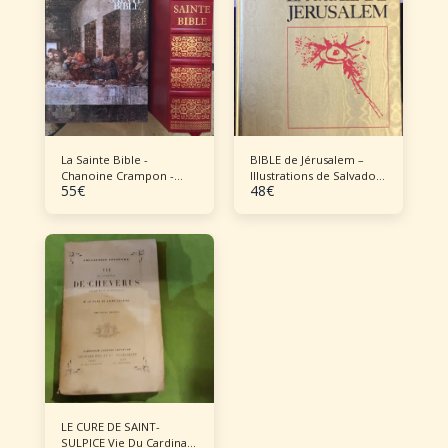
La Sainte Bible -
BIBLE de Jérusalem –
Chanoine Crampon -
Illustrations de Salvador
55
€
48
€
1969
DALI
LE CURE DE SAINT-
SULPICE Vie Du Cardinal