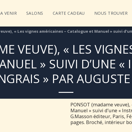
A VENIR
SALONS
CARTE CADEAU
NOUS TROUVER
ve), « Les vignes américaines – Catalogue et Manuel » suivi d’une
 VEUVE), « LES VIGNE
NUEL » SUIVI D’UNE «
ENGRAIS » PAR AUGUSTE 
PONSOT (madame veuve), « 
Manuel » suivi d’une « Inst
G.Masson éditeur, Paris, Fé
pages. Broché, intérieur bo