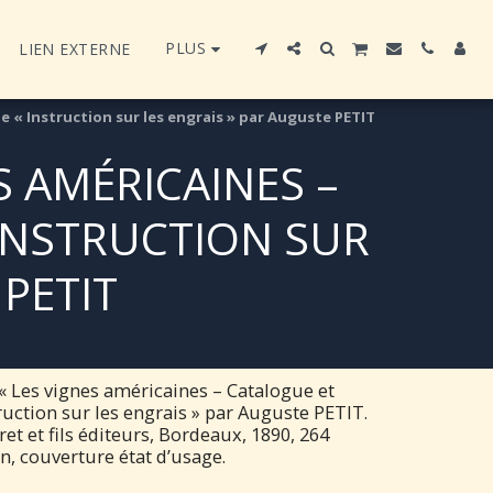
PLUS
LIEN EXTERNE
 « Instruction sur les engrais » par Auguste PETIT
S AMÉRICAINES –
 INSTRUCTION SUR
PETIT
Les vignes américaines – Catalogue et
ruction sur les engrais » par Auguste PETIT.
ret et fils éditeurs, Bordeaux, 1890, 264
n, couverture état d’usage.