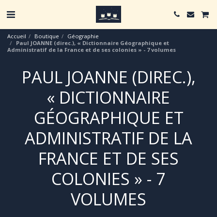
Accueil
Boutique
Géographie
Paul JOANNE (direc.), « Dictionnaire Géographique et
Administratif de la France et de ses colonies » - 7 volumes
PAUL JOANNE (DIREC.),
« DICTIONNAIRE
GÉOGRAPHIQUE ET
ADMINISTRATIF DE LA
FRANCE ET DE SES
COLONIES » - 7
VOLUMES