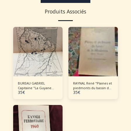
Produits Associés
BUREAU GABRIEL
RAYNAL René "Plaines et
Capitaine "La Guyane
piedmonts du bassin de
35
€
35
€
méconnue"
la Moulouya"