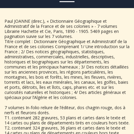
Paul JOANNE (direc.), « Dictionnaire Géographique et
Administratif de la France et de ses colonies » - 7 volumes
Librairie Hachette et Cie, Paris, 1890 - 1905. 5469 pages en
pagination suivie sur les 7 volumes.
Titre complet : Dictionnaire Géographique et Administratif de la
France et de ses colonies Comprenant 1/ Une introduction sur la
France ; 2/ Des notices géographiques, statistiques,
administratives, commerciales, industrielles, descriptives,
historiques et biographiques sur les départements, les
communes et les principaux hameaux ; 3/ Des notices détaillées
sur les anciennes provinces, les régions particulières, les
montagnes, les bois et forêts, les mines, les fleuves, rivières,
torrents et lacs, les eaux minérales, les canaux, les golfes, baies
et ports, détroits, îles et îlots, caps, phares etc. et sur les
curiosités naturelles et historiques ; 4/ Des articles généraux et
spéciaux pour l’Algérie et les colonies.
7 volumes In-folio reliure de l’éditeur, dos chagrin rouge, dos à
nerfs et fleurons dorés.
T1. contenant 282 gravures, 53 plans et cartes dans le texte et
14 cartes ou plans de départements tirés en couleurs hors texte.
T2. contenant 324 gravures, 36 plans et cartes dans le texte et
14 cartes ou plans de départements en couleurs hors texte.