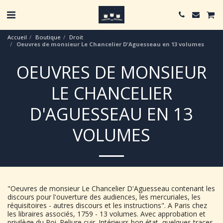
Accueil
Boutique
Droit
Oeuvres de monsieur Le Chancelier D'Aguesseau en 13 volumes
OEUVRES DE MONSIEUR
LE CHANCELIER
D'AGUESSEAU EN 13
VOLUMES
"Oeuvres de monsieur Le Chancelier D'Aguesseau contenant les
discours pour l'ouverture des audiences, les mercuriales, les
réquisitoires - autres discours et les instructions". A Paris chez
les libraires associés, 1759 - 13 volumes. Avec approbation et
privilège du Roi. Reliure cuir. Intérieurs bon état, quelques traces