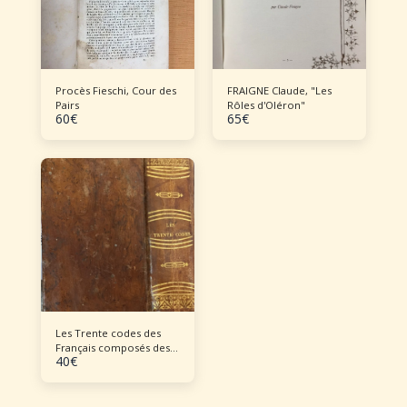
Procès Fieschi, Cour des
FRAIGNE Claude, "Les
Pairs
Rôles d'Oléron"
60
€
65
€
Les Trente codes des
Français composés des
40
€
chartes de 1830, codes
civil, etc.