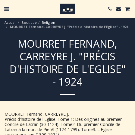
Accueil
Boutique
Religion
MOURRET Fernand, CARREYRE J. "Précis d'histoire de l'Eglise" - 1924
MOURRET FERNAND,
CARREYRE J. "PRÉCIS
D'HISTOIRE DE L'EGLISE"
- 1924
MOURRET Fernand, CARREYRE J.
Précis d'histoire de l'Eglise. Tome 1: Des origines au premier
Concile de Latran (30-1124). Tome2: Du premier Concile de
Latran à la mort de Pie VI (1124-1799). Tome3: L'Eglise
contemporaine (1800-1924).