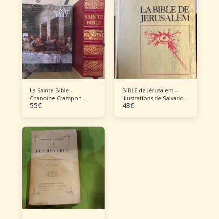
La Sainte Bible -
BIBLE de Jérusalem –
Chanoine Crampon -
Illustrations de Salvador
55
€
48
€
1969
DALI