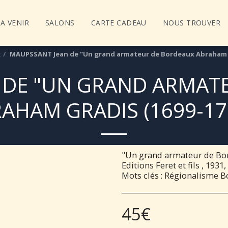
A VENIR
SALONS
CARTE CADEAU
NOUS TROUVER
x
MAUPSSANT Jean de "Un grand armateur de Bordeaux Abraham G
 DE "UN GRAND ARMAT
AHAM GRADIS (1699-17
"Un grand armateur de Bo
Editions Feret et fils , 19
Mots clés : Régionalisme B
45
€