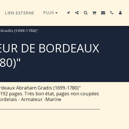
PLUS
LIEN EXTERNE
radis (1699-1780)"
EUR DE BORDEAUX
80)"
rdeaux Abraham Gradis (1699-1780)"
31, 192 pages. Très bon état, pages non coupées
ordelais - Armateur -Marine