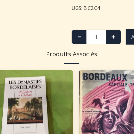
UGS:
B.C2.C4
A
Produits Associés