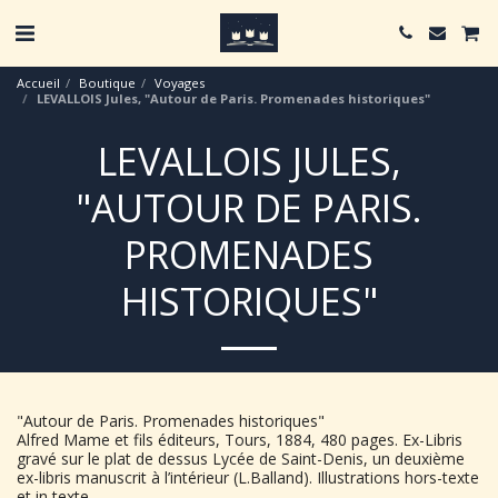
Accueil
Boutique
Voyages
LEVALLOIS Jules, "Autour de Paris. Promenades historiques"
LEVALLOIS JULES,
"AUTOUR DE PARIS.
PROMENADES
HISTORIQUES"
"Autour de Paris. Promenades historiques"
Alfred Mame et fils éditeurs, Tours, 1884, 480 pages. Ex-Libris
gravé sur le plat de dessus Lycée de Saint-Denis, un deuxième
ex-libris manuscrit à l’intérieur (L.Balland). Illustrations hors-texte
et in texte.