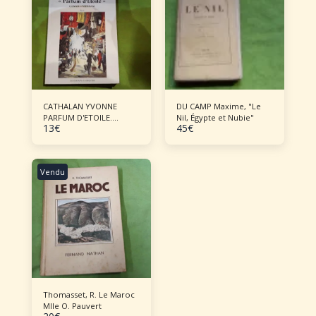
CATHALAN YVONNE
DU CAMP Maxime, "Le
PARFUM D'ETOILE.
Nil, Égypte et Nubie"
13
€
45
€
CONGO VIET-NAM. RECIT
Vendu
Thomasset, R. Le Maroc
Mlle O. Pauvert