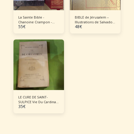
La Sainte Bible -
BIBLE de Jérusalem –
Chanoine Crampon -
Illustrations de Salvador
55
€
48
€
1969
DALI
LE CURE DE SAINT-
SULPICE Vie Du Cardinal
35
€
De Cheverus ,
Archevêque De
Bordeaux