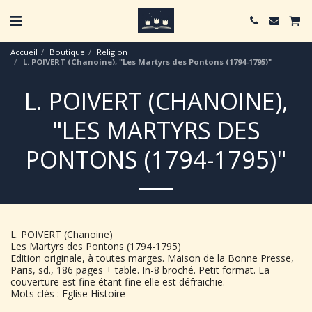
Accueil
Boutique
Religion
L. POIVERT (Chanoine), "Les Martyrs des Pontons (1794-1795)"
L. POIVERT (CHANOINE),
"LES MARTYRS DES
PONTONS (1794-1795)"
L. POIVERT (Chanoine)
Les Martyrs des Pontons (1794-1795)
Edition originale, à toutes marges. Maison de la Bonne Presse,
Paris, sd., 186 pages + table. In-8 broché. Petit format. La
couverture est fine étant fine elle est défraichie.
Mots clés : Eglise Histoire