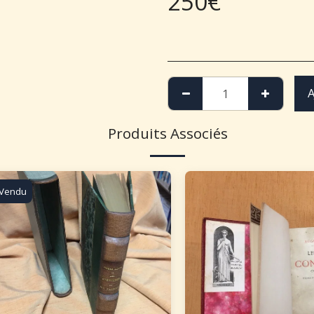
250
€
A
Produits Associés
Vendu