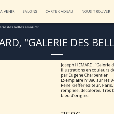
A VENIR
SALONS
CARTE CADEAU
NOUS TROUVER
rie des belles amours"
ARD, "GALERIE DES BEL
Joseph HEMARD, "Galerie d
Illustrations en couleurs de
par Eugène Charpentier.
Exemplaire n°886 sur les 94
René Kieffer éditeur, Paris
rempliée, décolorée. Très 
bleu d'origine.