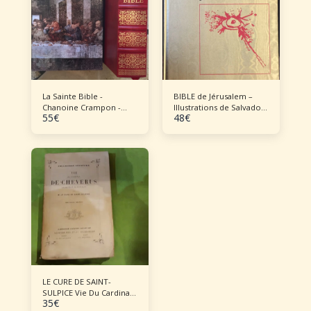
La Sainte Bible -
BIBLE de Jérusalem –
Chanoine Crampon -
Illustrations de Salvador
55
€
48
€
1969
DALI
LE CURE DE SAINT-
SULPICE Vie Du Cardinal
35
€
De Cheverus ,