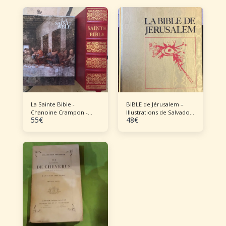
La Sainte Bible -
BIBLE de Jérusalem –
Chanoine Crampon -
Illustrations de Salvador
55
€
48
€
1969
DALI