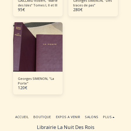
GAILLARD Robert, "Marie
Georges SIMENON, "Des
des Isles" Tomes I, II et III
traces de pas"
95
€
280
€
Georges SIMENON, "La
Porte"
120
€
ACCUEIL
BOUTIQUE
EXPOS A VENIR
SALONS
PLUS
Librairie La Nuit Des Rois