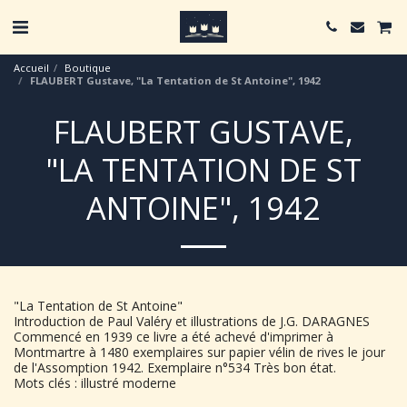
Accueil
Boutique
FLAUBERT Gustave, "La Tentation de St Antoine", 1942
FLAUBERT GUSTAVE,
"LA TENTATION DE ST
ANTOINE", 1942
"La Tentation de St Antoine"
Introduction de Paul Valéry et illustrations de J.G. DARAGNES
Commencé en 1939 ce livre a été achevé d'imprimer à
Montmartre à 1480 exemplaires sur papier vélin de rives le jour
de l'Assomption 1942. Exemplaire n°534 Très bon état.
Mots clés : illustré moderne