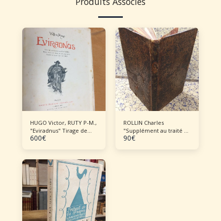
Produits Associés
HUGO Victor, RUTY P-M.,
ROLLIN Charles
"Eviradnus" Tirage de
"Supplément au traité de
600
€
90
€
tête
la manière d'enseigner
et d'étudier les Belles
Lettres"