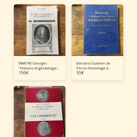
MARTIN Georges
Bernard Guettier de
"Histoire et généalogie
Percin Hommage à
150
€
55
€
de la maison de La
Romuald Léon Maxime
Rochefoucauld"
marquis de Percin,
officier de cavalerie
durant la guerre de 1914-
1918