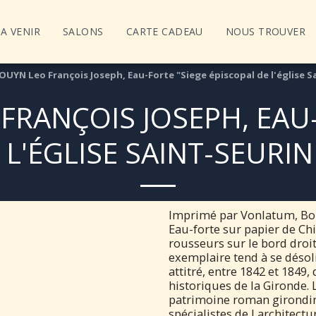
A VENIR
SALONS
CARTE CADEAU
NOUS TROUVER
OUYN Leo François Joseph, Eau-Forte "Siege épiscopal de l'église S
FRANÇOIS JOSEPH, EAU-
 L'ÉGLISE SAINT-SEURI
Imprimé par Vonlatum, Bo
Eau-forte sur papier de Ch
rousseurs sur le bord droit
exemplaire tend à se désol
attitré, entre 1842 et 184
historiques de la Gironde. 
patrimoine roman girondin 
spécialistes de l architect