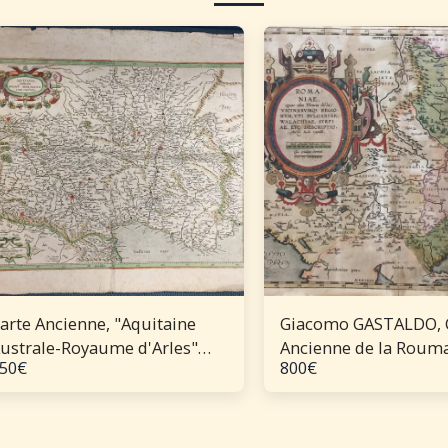
arte Ancienne, "Aquitaine
Giacomo GASTALDO, 
ustrale-Royaume d'Arles"
Ancienne de la Roum
50
€
800
€
Atlas MERCATOR-HONDIUS -
(XVIe)
ébut XVIIe).