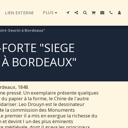
PLUS
LIEN EXTERNE
aint-Seurin à Bordeaux"
FORTE "SIEGE
N À BORDEAUX"
rdeaux, 1848.
ine pressé. Un exemplaire présente quelques
 du papier à la forme, le Chine de l'autre
idariser. Leo Drouyn est le dessinateur
9, de la commission des Monuments
Le premier il a mis en exergue la richesse du
et devint l un des plus éminents
ure médiévale, dont il grava les principaux