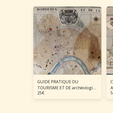
GUIDE PRATIQUE DU
C
TOURISME ET DE archéologie
A
25
€
5
A BORDEAUX ET DANS LE
(
VIGNOBLE GIRONDIN. Cami
d